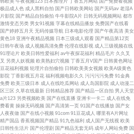
韩欧美
午夜视频123
日本推理片
丁香五月网站
国产免费看视频
极品成人色
成人黑料自拍
国产日韩欧美网站
国产无码av
老湿A
片影院
国产精品自拍偷拍
牛牛影院A片
日韩无码视频网站
都市
激情变态另类
男女91视频
字幕在线精品播放
免费国产在线看
国产婷婷五月天
无码传媒导航
日本电影伦理
国产午夜高清
美女
黄色18
亚洲午夜精品视频
日本三级成人观看
国产精品第12页
日韩午夜场
成人视频高清免费
伦理在线影视
成人三级视频在线
91理论片
欧美日韩性爱福利
av午夜探花福利
精品毛片
久久叉
叉
另类人妖视频
欧美熟妇穴视频
丁香五月V国产
日韩黄色网址
豆花福利视频
轮理片自拍偷拍
日韩欧美美女视频
欧美A级黄色
影院
丁香影视五月花
福利视频电影久久
污污污污免费
91金典
免费
欧美三级日本
成人在线吃瓜网站
成人岛国影院
成人动漫二
区三区
久草在线最新
日韩精品推荐
国产精品一区自拍
男人天堂
a片123
另类视频欧美
国产在线直播
亚洲卡一卡二
成人在线免
费看黄
操操无码视频
国产高清第一页
91国产在线播放
国产女
人夜夜做
国产在线小视频
91com
91豆花成人
哪里有A片网址
精产国品
香蕉视频国产精品
91九色福利
成人国产无线视
欧美
日韩性生活片
国产伦理剧
国产精品无套无码
成年人网站免费
国