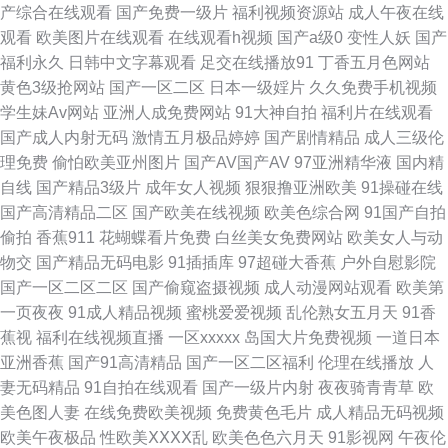
产综合在线观看
国产免费一级片
福利视频资源站
成人午夜在线
观看
欧美图片在线观看
在线观看h视频
国产a级0
变性人妖
国产
颜色的官网 蜜桃91日韩 亚洲一区播放 国产午夜福利片 婷婷开心情五月色在
福利永久
日韩中文字幕观看
足交在线播放91
丁香五月色网站
黄色3级抢网站
国产一区二区
日本一级婬片
久久免费手机视频
线 电影在线观看网站 日本免费高清网站 97电影在线观看免费 免费国产午 在
学生妹Av网站
亚洲人成免费网站
91大神自拍
福利片在线观看
国产成人内射无码
激情五月极品婷婷
国产剧情精品
成人三级伦
线观看日本亚洲一区 黄色电影A片网址 亚洲国产制服 国产乱码精品一区三上
理免费
偷怕欧美亚州图片
国产AV国产AV
97亚洲精华液
国内精
自线
国产精品3级片
成年女人视频
狠狠撸亚洲欧美
91操碰在线
熟女a资源 国产91看 日本三级免费网站 97资源人妻 蜜桃视频网站 一区二区
国产高清精品二区
国产欧美在线视频
欧美色综合网
91国产自拍
偷拍
香蕉911
花蝴蝶看片免费
白丝美女免费网站
欧美女人与动
三区分类视频 99在线视频免费观 97影院福利 日本黄色高清视频 999玖玫资
物交
国产精品无码电影
91插插库
97超碰大香蕉
户外自慰影院
国产一区二区二区
国产偷窥盗摄视频
成人动漫网站观看
欧美第
源网 芒果影院在线观看 亚洲欧美日韩一级在线 国产精品欧美区 日本综合精
一页夜夜
91成人精品视频
蜜桃爱爱视频
乱伦熟女五月天
91香
蕉视
福利在线视频直播
一区xxxxx
岛国大片免费视频
一道日本
品一区 91视频18网站 久国产久国产久久久 亚洲第四页 高清精品一区 91精
亚洲香蕉
国产91高清精品
国产一区二区福利
伦理在线播放
人
妻无码精品
91自拍在线观看
国产一级片内射
夜夜骑青青草
欧
品免费视 欧美日韩操逼片 主播AV在线观看 含蓄免费网站推荐 我的小后妈高
美色图人妻
在线免费欧美视频
免费黄色毛片
成人精品无码视频
欧美午夜极品
性欧美ⅩⅩⅩⅩ乱
欧美色色六月天
91影视网
午夜伦
清观看中文 成全动漫视频在线观看免费 欧美日韩群交 宅男视频 国产真实伦