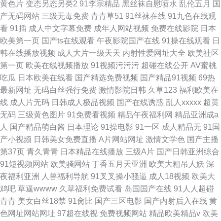
黄色片
变态另态另类2
91李宗精品
黑丝袜自慰喷水
乱伦五月
国
产无码网站
三级无毒免费
青青草51
91丝袜在线
91九色在线观
看
91插
成人中文字幕免费
成年人网站视频
免费在线影院
日本
欧美第一页
国产ts在线观看
午夜影院国产在线
91操在线观看
日
韩在线播放视频
成人大片一级天天
内射性爱网址大全
欧美社区
第一页
欧美在线视频播放
91视频污污污
超碰在线公开
AV蜜桃
吃瓜
日本欧美在线看
国产精选免费视频
国产精品91视频
69热
最新网址
无码白丝强行免费
激情影院日韩
久草123
福利欧美在
线
成人片无码
日韩成人极品视频
国产在线诱惑
乱人xxxxx
超黄
无码
三级黄色图片
91免费看视频
精品午夜福利网
精品亚洲成a
人
国产精品萌白酱
日本理论
91操电影
91一区
成人精品无
91国
产小视频
日韩美女免费直播
A片网站网址
激情文学色
国产主播
第37页
青久青青
日本精品在线播放
三级A片
国产日韩亚洲综合
91短视频网站
欧美骚网站
丁香五月天亚洲
欧美大粗吊人妖
深
夜福利亚洲
人兽福利导航
91叉叉操小骚逼
成人18视频
欧美大
鸡吧
草逼wwww
久草福利免费试看
岛国国产在线
91人人超碰
青青
美女白丝18禁
91肏比
国产三区电影
国产内射后入在线
黄
色网址网站网址
97超在线视
免费视频网站
精品欧美精品v
欧美