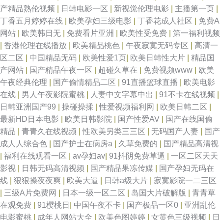
产精品熟伦视频
|
日韩电影一区
|
新视觉伦理电影
|
主播第一页
|
丁香五月婷婷在线
|
欧美孕妇三级电影
|
丁香花成人社区
|
免费A
网站
|
欧美韩日无
|
免费看片亚洲
|
欧美性受免费
|
第一福利视频
|
香港伦理在线播放
|
欧美精品桃色
|
午夜寂寞无码专区
|
高清一
区二区
|
中国精品无码
|
欧美性爱1页
|
欧美日韩性大片
|
精品国
产网站
|
国产精品午夜一区
|
超碰久草在
|
免费视频www
|
欧美
午夜经典伦理
|
国产偷情精品二区
|
91直播篮球直播
|
欧美电影
在线
|
男人午夜影院蜜桃
|
人妻中文字幕中出
|
91不卡在线视频
|
日韩亚洲国产99
|
操碰操揉
|
性爱视频福利网
|
欧美日韩二区
|
最新HD日本电影
|
欧美日韩影院
|
国产性爱AV
|
国产在线国偷
精品
|
青青久在线视频
|
性欧美另类三三区
|
无码国产人妻
|
国产
成人人综合色
|
国产护士在病房a
|
久草免费的
|
国产精品高清视
|
福利在线观看一区
|
av孕妇av
|
91抖阴免费草逼
|
一区二区天天
影视
|
日韩无码高清视频
|
国产精品果冻传媒
|
国产孕妇无码在
线
|
狠狠操夜夜爽
|
欧美大逼
|
日韩a级大片
|
寂寞影院一二三区
|
三级A片免费网
|
日本一级一区二区
|
岛国大片破解版
|
青青草
在观免费
|
91樱桃日
|
中国午夜不卡
|
国产极品一区0
|
亚洲乱伦
电影蜜桃
|
成年人网站大全
|
欧美色图婷婷
|
女黄色三级视频
|
日