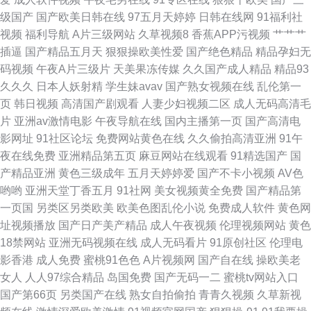
产高清在线 中日韩日日 九九6热精品视频 亚洲综合激情七月婷婷 国内揄拍国
级国产
国产欧美日韩在线
97五月天婷婷
日韩在线网
91福利社
视频
福利导航
A片三级网站
久草视频8
香蕉APP污视频
艹艹艹
内精品视频 亚洲精品图片 国产女人在线视频 微拍福利老司机 国产v片 天龙
插逼
国产精品五月天
狠狠操欧美性爱
国产绝色精品
精品孕妇无
码视频
午夜A片三级片
天美果冻传媒
久久国产成人精品
精品93
免费高清影院 国产阿v在线观 日韩欧美国产中文字幕 超碰草草网 琪琪电影午
久久久
日本人妖射精
学生妹avav
国产熟女视频在线
乱伦第一
页
韩日视频
高清国产剧观看
人妻少妇视频二区
成人无码高清毛
夜理论片77网 91视频网站大全 男女互操 中文在线看高清好看的电视剧免费
片
亚洲av激情电影
午夜导航在线
国内主播第一页
国产高清电
影网址
91社区论坛
免费网站黄色在线
久久偷拍高清亚洲
91午
亚洲国产日韩 国产区91精品在线 婷婷综合色伊人阁 国产高潮免费 日韩在线
夜在线免费
亚洲精品第五页
麻豆网站在线观看
91精选国产
国
产精品亚洲
黄色三级成年
五月天婷婷爱
国产不卡小视频
AV色
高清视频 成人电影AV 日韩福利视频导航 超碰在线a 人人插人人舔 bu之家 全
哟哟
亚洲天堂丁香五月
91社网
美女视频黄全免费
国产精品第
一页国
另类区另类欧美
欧美色图乱伦小说
免费成人软件
黄色网
部欧美a级在线播放 九九这里只有精品 国产区闺蜜来 99re在线视频播放 亚
址视频播放
国产日产美产精品
成人午夜视频
伦理视频网站
黄色
18禁网站
亚洲无码视频在线
成人无码看片
91原创社区
伦理电
洲精品在看在线观看 手机在线看片国产精品 欧美激情片在线观 农民影视在
影香港
成人免费
蜜桃91色色
A片视频网
国产自在线
操欧美老
女人
人人97综合精品
岛国免费
国产无码一二
蜜桃tv网站入口
线vip免费观看 国内精品视频免费观看 豆花社区福利 91豆花打开 中文字幕一
国产第66页
另类国产在线
熟女自拍偷拍
青青久视频
久草新视