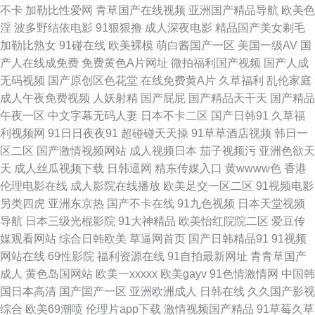
不卡
加勒比性爱网
青草国产在线视频
亚洲国产精品导航
欧美色
淫
波多野结依电影
91狠狠撸
成人深夜电影
精品国产美女剃毛
在线观看 泰国视频 肏屄视频福利社 欧美a级片 影音先锋鲁鲁 国产日本在线
加勒比熟女
91碰在线
欧美裸模
萌白酱国产一区
美国一级AV
国
产人在线成免费
免费黄色A片网址
微拍福利国产视频
国产人成
播放 色五月天网站 99热网 免费看美女的隐私视频 亚洲唯美精品综合 国产人
无码视频
国产原创区色花堂
在线免费黄A片
久草福利
乱伦家庭
成人午夜免费视频
人妖射精
国产屁屁
国产精品天干天
国产精品
成综合精品亚洲 日韩一级欧 www天天色com 免费观看污污视频 亚洲怡春院
午夜一区
中文字幕无码人妻
日本不卡二区
国产日韩91
久草福
利视频网
91日日夜夜91
超碰碰天天操
91草草酒店视频
韩日一
国产精品综合亚洲 日韩人妻在线专区 97熟女资源站 玖草资源在线 亚洲第七
区二区
国产激情视频网站
成人视频日本
茄子视频污
亚洲色欲天
天
成人丝瓜视频下载
日韩逼网
精东传媒入口
黄wwww色
香港
页国产 国产av性爱网 全网最新电影 最新福利在线 激情av自拍 我和岳乱妇三
伦理电影在线
成人影院在线播放
欧美足交一区二区
91视频电影
另类四虎
亚洲东京热
国产不卡在线
91九色视频
日本天堂视频
级3 成人午夜免费一区二区 欧美无砖专区 在线一区免费视频播放 久草姿源站
导航
日本三级光棍影院
91大神精品
欧美怡红院院二区
爱豆传
媒观看网站
综合日韩欧美
草逼网首页
国产日韩精品91
91视频
亚洲a级一片 国产99久久久国产精品免费看 日本a∨精品一区 午夜免费视频
网站在线
69性影院
福利资源在线
91自拍最新网址
青青草国产
成人
黄色岛国网站
欧美一xxxxx
欧美gayv
91色情激情网
中国韩
日本不卡不码高清视频 好男人在线视频 国产刮毛在线观看 免费网站看 成全
国日本高清
国产国产一区
亚洲欧洲成人
日韩在线
久久国产影视
综合
欧美69潮喷
伦理片app下载
激情视频国产精品
91草莓久草