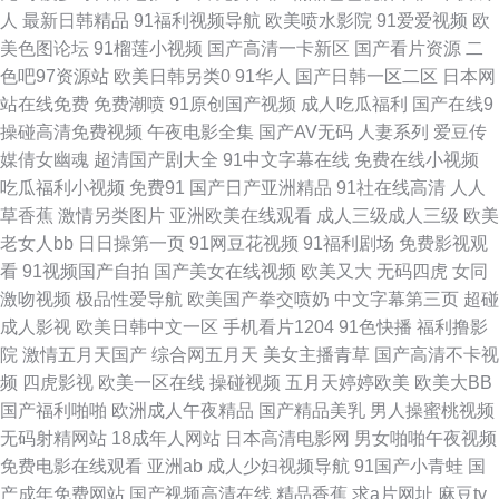
观看高 大香蕉影占91 人人澡超 91精品变态直播 久久精品国产亚洲AV影院
人
最新日韩精品
91福利视频导航
欧美喷水影院
91爱爱视频
欧
美色图论坛
91榴莲小视频
国产高清一卡新区
国产看片资源
二
亚洲精品一区二区不卡 国产精品乱码中文乱码 日韩精品视频专区 97资源 蜜
色吧97资源站
欧美日韩另类0
91华人
国产日韩一区二区
日本网
站在线免费
免费潮喷
91原创国产视频
成人吃瓜福利
国产在线9
桃性爱 夜夜橾天天橾 国产亚洲综合天天看片 天堂电影网官网 成人免费观看
操碰高清免费视频
午夜电影全集
国产AV无码
人妻系列
爱豆传
媒倩女幽魂
超清国产剧大全
91中文字幕在线
免费在线小视频
一区二区 欧美综合色 最新日韩午夜在线电影 精品热99在 羞羞视频在线免费
吃瓜福利小视频
免费91
国产日产亚洲精品
91社在线高清
人人
草香蕉
激情另类图片
亚洲欧美在线观看
成人三级成人三级
欧美
观看 国产精品成人久久 日韩欧美a av在线字幕网址 女生18 在线观看成人欧
老女人bb
日日操第一页
91网豆花视频
91福利剧场
免费影视观
看
91视频国产自拍
国产美女在线视频
欧美又大
无码四虎
女同
美 好男人看 亚洲国产另类在线 欧美韩日综日日骚 国产日产网站在线观看
激吻视频
极品性爱导航
欧美国产拳交喷奶
中文字幕第三页
超碰
成人影视
欧美日韩中文一区
手机看片1204
91色快播
福利撸影
91www 欧美视频一区二区在线视频 高清限制级大片 重庆花样年华聊天室 色
院
激情五月天国产
综合网五月天
美女主播青草
国产高清不卡视
频
四虎影视
欧美一区在线
操碰视频
五月天婷婷欧美
欧美大BB
胡同热国产の综合 免费上网看AV 国产老色 中文字幕人妻久久婷婷 无播放器
国产福利啪啪
欧洲成人午夜精品
国产精品美乳
男人操蜜桃视频
无码射精网站
18成年人网站
日本高清电影网
男女啪啪午夜视频
播放 天天网综合 日本最新免费二区 精品自拍视频在线 国产高清在线观看 亚
免费电影在线观看
亚洲ab
成人少妇视频导航
91国产小青蛙
国
产成年免费网站
国产视频高清在线
精品香蕉
求a片网址
麻豆tv