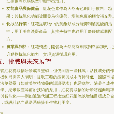
注損傷等疾病模型中顯示出潛力。
功能食品與保健品
：紅花色素作為天然著色劑用于飲料、糖
果；其抗氧化功能被開發為抗疲勞、增強免疫的膳食補充劑
化妝品行業
：紅花提取物中的黃酮類成分能抑制酪氨酸酶活
性，用于美白淡斑產品；其抗炎特性也適用于舒緩敏感肌配
方。
農業與飼料
：紅花殘渣可開發為天然防腐劑或飼料添加劑，
升動物抗氧化能力，實現資源循環利用。
五、挑戰與未來展望
盡管紅花提取物研發成果豐碩，但仍面臨一些挑戰：活性成分的
用機制尚需深入闡明；提取工藝的能耗與成本有待降低；國際市
的法規壁壘（如歐美對植物藥的認證要求）也需應對。隨著合成
物學、納米載體等前沿技術的應用，紅花提取物的研發將趨向精
化與智能化——例如通過代謝工程改造紅花細胞以增強目標成分
成，或設計靶向遞送系統提升生物利用度。
##