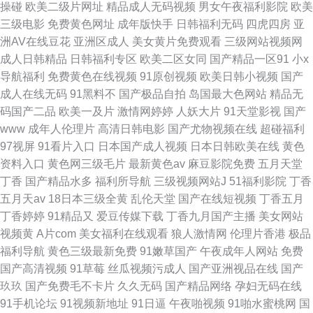
操碰
欧美二级片网址
精品成人无码视频
男女午夜福利影院
欧美
三级电影
免费黄色网址
成年版快手
日韩福利无码
四虎四房
亚
洲AV在线豆花
亚洲区成人
美女黄片免费观看
三级网站视频网
成人日韩精品
日韩福利专区
欧美二区女同
国产精品一区91
小x
导航福利
免费黄色在线视频
91原创视频
欧美日韩小视频
国产
成人在线无码
91黑料不
国产极品自拍
岛国最大色网站
精品无
码国产二品
欧美一及片
激情网婷婷
人妖大片
91天堂影视
国产
www
成年人伦理片
高清日韩电影
国产尤物视频在线
超碰福利
97视屏
91看片入口
日本国产成人视频
日本日韩欧美在线
黄色
资料入口
黄色网三级毛片
最新黄色av
麻豆影院免费
五月天堂
丁香
国产精品水多
福利所导航
三级视频网站J
51福利影院
丁香
五月天av
18日本三级全黄
乱伦天堂
国产在线短视频
丁香五月
丁香婷婷
91精品又
爱豆传媒下载
丁香九月国产主播
美女网站
视频黄
A片com
美女福利在线观看
狼人激情网
伦理片香港
极品
福利导航
黄色三级最新免费
91嫩草国产
午夜成年人网站
免费
国产高清视频
91草莓
丝瓜视频污成人
国产亚洲视品在线
国产
玖玖
国产免费毛不卡片
久久无码
国产精品网络
孕妇无码在线
91手机论坛
91视频新地址
91日逼
午夜啪视频
91啪水蜜桃网
国