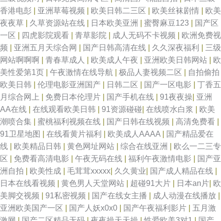
香港电彭
|
亚洲草莓视频
|
欧美日韩二三区
|
欧美丝袜剧情
|
欧美
夜夜草
|
久草资源站在线
|
日本欧美亚洲
|
蜜臀麻豆123
|
国产区
一区
|
四虎影院观看
|
青草影院
|
成人无码不卡视频
|
欧洲免费视
频
|
亚洲五月天综合网
|
国产日韩高清在线
|
久久深夜福利
|
三级
网站啊啊啊
|
青春草成人
|
欧美成人午夜
|
亚洲欧美日韩网站
|
欧
美性爱第1页
|
午夜激情在线导航
|
极品人妻视频二区
|
自拍偷拍
欧美日韩
|
伦理电影亚洲国产
|
日韩二区
|
国产一区电影
|
丁香五
月综合网上
|
免费日本伦理片
|
国产手机在线
|
91夜夜操
|
亚洲
AA在线
|
在线观看欧美日韩
|
91资源碰碰
|
在线喷水白浆
|
欧美
潮喷合集
|
蜜桃福利视频在线
|
国产日韩在线视频
|
高清免费看
|
91卫星地图
|
在线看黄片福利
|
欧美成人AAAA
|
国产精品爱在
线
|
欧美精品日韩
|
黄色网址网站
|
综合在线亚洲
|
欧么一二三专
区
|
免费看高清电影
|
午夜无码在线
|
福利午夜激情电影
|
国产亚
洲自拍
|
欧美性成
|
毛茸茸xxxxx
|
久久黄业
|
国产成人精品在线
|
日本在线看视频
|
黄色男人天堂网站
|
超碰91大片
|
日本an片
|
欧
美脚交视频
|
91私密视频
|
国产在线女主播
|
成人动漫在线播放
|
亚洲欧美国产一区
|
国产人妖x0x0
|
国产午夜福利影片
|
五月激
激网
|
国产二区精品无码
|
夜夜操天天操
|
性爱欧美3对1
|
国产