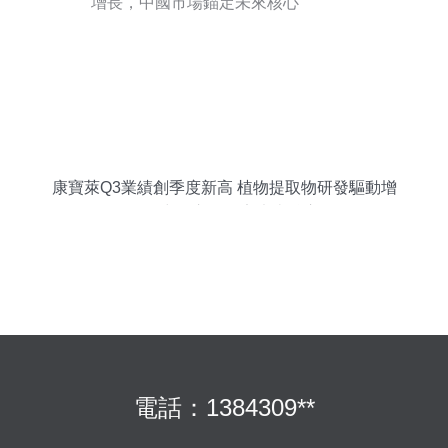
康寶萊Q3業績創季度新高 植物提取物研發驅動增
長，中國市場錨定未來核心
電話：1384309**