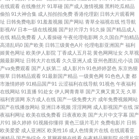
洲中文字幕日韩欧美 区一品精 国产香蕉 最新中文字幕一区 日韩亚洲欧美国
在线观看
在线撸丝片
91草碰
国产成人激情视频
黑料吃瓜精品
偷拍
91大神合集
成人拍拍拍免费
香港伦理剧
日韩大片观看网
产另类 韩日av电影网站 97在线视频观看国产 五月婷六月婷婷 酷客影视 成年
址
日韩免费电影
91羞羞视频
国产网站
青草全福视在线
性导航
影视AV
日本一级在线视频
国产好片浮力
91久操
国产精品成人
人网站免费观看 国产乱子轮xxx农村 高清欧美性猛交xxx 在线观看有码 日日
在线
精品免费看
人人看操碰
午夜伦理电影网
久久国自产拍精品
高清乱码0
国产欧美
日韩三级黄色A片
伦理电影亚洲国产
福利
日天天天人人人爱爱爱爱 九六激情 成人精品动漫小舞 亚洲中文在线精品国
姬黄色网址
欧美伊人影院
丁香成人五月花
黄色网网址女
久草视
频最新网址
日韩大片在线看
久久亚洲人成
亚州色图乱伦小说
国
产 欧美日韩中文有码网站 国产清纯白 97亚洲精 污视频超长免 免费∧v在线
产va免费观看
国产人妖第二
成人影片h
91色婷婷瑟色
东京热狠
狠草
日韩精品观看
91最新国产精品
一级黄色网
91色色人妻
都
观看 国产精品拍天天在线 专区自拍 五月丁香五月婷姐 久久国产精品√√ 91精
市激情婷婷
91精品国产91
云涩福利在线导航
91视色
午夜福利
在线网站
91直播
91处女
伊人网青青草
国产又爽又黄又无
久草
品视频在线 老司机午夜福 亚洲欧美日本国产综合 欧洲国产伦久 99国产一区
福利资源网
东方成人在线
国产一级免费大片
成年免费视频网站
国产在线播放网站
亚洲日本视频
淫淫网网
成人影视国产在线
深
二 欧美日韩国产偷拍 91豆花吃瓜 另类A片 中的精品双人 九区色色 亚洲夜夜
夜福利网址
欧美在线免费看
日夜夜欧美
国产大片中文字幕
国产
片91
操久婷婷
91视频你懂得
黄色三级片毛片
免费电影片
日韩
爱 韩国av啪啪 性生生活免费观 国产综合专区一区二区 午夜影音一级大片免
欧美爱爱
成人亚洲区
欧美性16
成人色情黄片在线
在线观看亚
洲精品
国产热综合
久草网视频在线看
午夜精品网影院
伦理片完