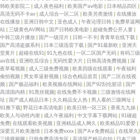
韩欧美影院二
|
成人夜色福利
|
欧美国产aⅴ电影
|
日本精品四区
|
高清无码不卡av
|
成人综合一区二区
|
欧美另类激情
|
在线播放
在线播放
|
亚洲日韩中文
|
亚色成人
|
午夜论理日韩
|
免费草逼网
站
|
三级黄色AV网站
|
国产日韩欧美电影
|
超碰免费公开人妻
|
中韩三级片播放
|
国产一级淫片
|
日韩一不卡
|
青青草在线下载
|
国产高清盗摄系列
|
日本三级迅雷下载
|
国产91最新欧
|
亚洲天
堂黄片
|
超碰在线91
|
91九色在线
|
一区二区国产无码
|
有码三级
av在线
|
亚洲吃瓜综合
|
无码性爱大片
|
日韩高清免费视频
|
深
夜草莓视频
|
成人三级免费视频
|
欧美四级在线观看
|
午夜福利
偷拍视频
|
男女草逼射视频
|
综合色精品首页
|
国产二区在线视
频
|
国产极品福利
|
欧美视频在线网站
|
国产92刮伦脏话
|
国产
高清国内精
|
91黑丝视频
|
在线免费不卡视频
|
三级激情在线网
址
|
国产成人精品日本
|
久久精品女人热
|
男人看的三级网址
|
91撸下载
|
野花日本高清电影
|
欧美日韩一区三区
|
香蕉九九操
|
欧美人与动牲内谢
|
成人午夜福利
|
中文字幕下载网站
|
91碰超
免费
|
在线观看欧美视频
|
亚洲精品成人网久
|
欧美精品91爱爱
|
深爱五月欧美激情
|
日本免费xxxx
|
国产A∨免费精品
|
在线草久
|
三级视频网
|
日韩免费高清专区
|
高清国产精品自拍
|
日本三级