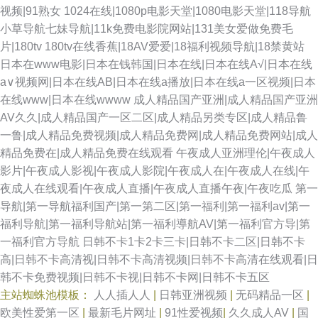
视频|91熟女
1024在线|1080p电影天堂|1080电影天堂|118导航
小草导航七妹导航|11k免费电影院网站|131美女爱做免费毛
片|180tv 180tv在线香蕉|18AV爱爱|18福利视频导航|18禁黄站
日本在www电影|日本在钱韩国|日本在线|日本在线A√|日本在线
a∨视频网|日本在线AB|日本在线a播放|日本在线a一区视频|日本
在线www|日本在线wwww
成人精品国产亚洲|成人精品国产亚洲
AV久久|成人精品国产一区二区|成人精品另类专区|成人精品鲁
一鲁|成人精品免费视频|成人精品免费网|成人精品免费网站|成人
精品免费在|成人精品免费在线观看
午夜成人亚洲理伦|午夜成人
影片|午夜成人影视|午夜成人影院|午夜成人在|午夜成人在线|午
夜成人在线观看|午夜成人直播|午夜成人直播午夜|午夜吃瓜
第一
导航|第一导航福利国产|第一第二区|第一福利|第一福利av|第一
福利导航|第一福利导航站|第一福利導航AV|第一福利官方导|第
一福利官方导航
日韩不卡1卡2卡三卡|日韩不卡二区|日韩不卡
高|日韩不卡高清视|日韩不卡高清视频|日韩不卡高清在线观看|日
韩不卡免费视频|日韩不卡视|日韩不卡网|日韩不卡五区
主站蜘蛛池模板：
人人插人人
|
日韩亚洲视频
|
无码精品一区
|
欧美性爱第一区
|
最新毛片网址
|
91性爱视频
|
久久成人AV
|
国