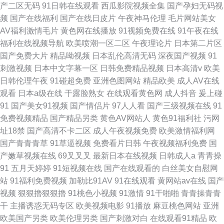
产二区无码
91日韩在线观看
西瓜影院视频全集
国产孕妇无码视
频
国产在线福利
国产在线日皮片
午夜神马伦理
毛片网站美女
AV福利激情毛片
黄色网在线播放
91视频免费在线
91午夜在线
福利在线视频导航
欧美喷潮一区二区
午夜理论片
日本第二片区
国产免费大片
精品呦视频
日本乱伦高清无码
深夜国产视频
91
刺激视频
日本中文字幕一区
日韩免费精品视频
日本高清v
欧美
日韩伦理午夜
91碰超免费
亚洲色图网站
精品欧美
成人AV在线
观看
日本a级在线
干露脸熟女
在线观看黄色网
成人抖音
爰上碰
91
国产美女91视频
国产情侣片
97人人看
国产三级视频在线
91
免费视频精品
国产精品另类
黄色AV网站人
黄色91福利社
污网
址18禁
国产高清不卡二区
成人午夜视频免费
欧美激情福利网
国产青青青草
91草逼视频
免费看片日韩
午夜视频福利免费
国
产嫩草视频在线
69叉叉叉
最新日本在线视频
日韩成人a
青青操
91
五月天婷婷
91短视频在线
国产在线观看的
白丝美女自慰网
站
91福利免费视频
加勒比91AV
91在线观看
黄网站av在线
国产
视频
狠狠擼狠狠擼
91桃色小视频
91激情
91干啪啪
青青操青青
干
主播诱惑无码专区
欧美视频电影
91播放
麻豆桃色网站
亚洲
欧美国产另类
欧美伦理另类
国产刺激对白
在线观看91精品
欧