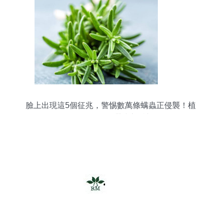
臉上出現這5個征兆，警惕數萬條螨蟲正侵襲！植
物提取物研發帶來新希望