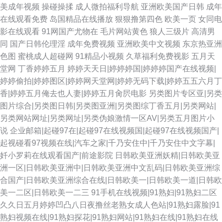
美成年视频
操碰操揉
成人微拍福利导航
亚洲欧美国产日韩
成年
在线观看免费
岛国精品在线播放
狠狠撸第四色
欧美一页
女同电
影在线观看
91网国产尤物在
毛片网站黄色
狼人三级片
高清男
同
国产日韩伦理淫
成年免费视频
亚洲欧美中文视频
东京热亚洲
色图
蜜桃成人超碰网
91精品小视频
久草福利免费视影
五月天
堂网
丁香婷婷五月
婷婷天天日|婷婷婷国|婷婷婷国产在线视频|
婷婷偷拍|婷婷图区|婷婷网天堂网|婷婷无码下载|婷婷五五六月丁
香|婷婷五月俺去也人妻|婷婷五月肏屄电影
另类图片专区亚|另类
图片综合|另类图日韩|另类图亚洲|另类图综丁香五月|另类网站|
另类网站网址|另类网址|另类伪娘激情一区AV|另类五月图片小
说
企业邮箱|起碰97在|起碰97在线视频国|起碰97在线视频国产|
起视碰看97视频在线|汽车之家|千乃安住中|千乃安住中文字幕|
奷小罗莉在线观看国产|前途影院
日韩欧美亚洲妖精|日韩欧美亚
洲一区|日韩欧美亚洲中|日韩欧美亚洲中文乱码|日韩欧美亚洲综
合国产|日韩欧美亚洲综合在线|日韩欧美一|日韩欧美一道|日韩欧
美一二区|日韩欧美一二三
91手机在线视频|91熟妇|91熟妇二区
久久日五月婷婷凹凸八日夜撸丝老熟女成人色站|91熟妇露脸|91
熟妇视频在线|91熟妇探花|91熟妇网站|91熟妇在线|91熟妇在线