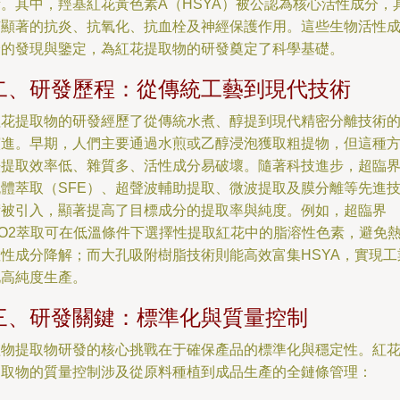
素。其中，羥基紅花黃色素A（HSYA）被公認為核心活性成分，
有顯著的抗炎、抗氧化、抗血栓及神經保護作用。這些生物活性
分的發現與鑒定，為紅花提取物的研發奠定了科學基礎。
二、研發歷程：從傳統工藝到現代技術
紅花提取物的研發經歷了從傳統水煮、醇提到現代精密分離技術
演進。早期，人們主要通過水煎或乙醇浸泡獲取粗提物，但這種
法提取效率低、雜質多、活性成分易破壞。隨著科技進步，超臨
流體萃取（SFE）、超聲波輔助提取、微波提取及膜分離等先進
術被引入，顯著提高了目標成分的提取率與純度。例如，超臨界
CO2萃取可在低溫條件下選擇性提取紅花中的脂溶性色素，避免
敏性成分降解；而大孔吸附樹脂技術則能高效富集HSYA，實現工
化高純度生產。
三、研發關鍵：標準化與質量控制
植物提取物研發的核心挑戰在于確保產品的標準化與穩定性。紅
提取物的質量控制涉及從原料種植到成品生產的全鏈條管理：