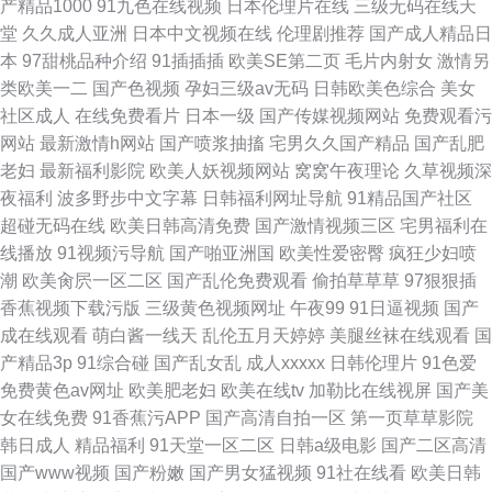
产精品1000
91九色在线视频
日本伦理片在线
三级无码在线天
堂
久久成人亚洲
日本中文视频在线
伦理剧推荐
国产成人精品日
本
97甜桃品种介绍
91插插插
欧美SE第二页
毛片内射女
激情另
类欧美一二
国产色视频
孕妇三级av无码
日韩欧美色综合
美女
社区成人
在线免费看片
日本一级
国产传媒视频网站
免费观看污
网站
最新激情h网站
国产喷浆抽搐
宅男久久国产精品
国产乱肥
老妇
最新福利影院
欧美人妖视频网站
窝窝午夜理论
久草视频深
夜福利
波多野步中文字幕
日韩福利网址导航
91精品国产社区
超碰无码在线
欧美日韩高清免费
国产激情视频三区
宅男福利在
线播放
91视频污导航
国产啪亚洲国
欧美性爱密臀
疯狂少妇喷
潮
欧美肏屄一区二区
国产乱伦免费观看
偷拍草草草
97狠狠插
香蕉视频下载污版
三级黄色视频网址
午夜99
91日逼视频
国产
成在线观看
萌白酱一线天
乱伦五月天婷婷
美腿丝袜在线观看
国
产精品3p
91综合碰
国产乱女乱
成人xxxxx
日韩伦理片
91色爱
免费黄色av网址
欧美肥老妇
欧美在线tv
加勒比在线视屏
国产美
女在线免费
91香蕉污APP
国产高清自拍一区
第一页草草影院
韩日成人
精品福利
91天堂一区二区
日韩a级电影
国产二区高清
国产www视频
国产粉嫩
国产男女猛视频
91社在线看
欧美日韩