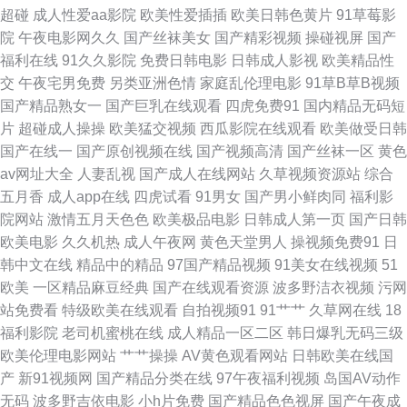
免费观看高清电影新电影 亚洲色淫网 欧美亚洲精品一二三区 NP群乱肉欧美
超碰
成人性爱aa影院
欧美性爱插插
欧美日韩色黄片
91草莓影
院
午夜电影网久久
国产丝袜美女
国产精彩视频
操碰视屏
国产
精品大黄毛片 五月婷婷久久综合 欧美轮理 高清欧美一 尤物综合 欧美肥B 欧
福利在线
91久久影院
免费日韩电影
日韩成人影视
欧美精品性
交
午夜宅男免费
另类亚洲色情
家庭乱伦理电影
91草B草B视频
美亚洲电 放荡的少妇2做爰 亚洲精品久荜中文字幕 另类伪娘激情一区AV 91
国产精品熟女一
国产巨乳在线观看
四虎免费91
国内精品无码短
片
超碰成人操操
欧美猛交视频
西瓜影院在线观看
欧美做受日韩
在线小视频 日韩一卡2卡三卡4卡精品 国产欧美精品区一 亚洲综合影视 免费
国产在线一
国产原创视频在线
国产视频高清
国产丝袜一区
黄色
av网址大全
人妻乱视
国产成人在线网站
久草视频资源站
综合
日韩乱码 www簧片网站 日韩在线aⅴ视频 国产老妇伦国产 亚洲国产欧美在
五月香
成人app在线
四虎试看
91男女
国产男小鲜肉同
福利影
院网站
激情五月天色色
欧美极品电影
日韩成人第一页
国产日韩
久草亲人网 18福利视频导航 日本美女色色 国产v片在 亚洲一级 女友被房东
欧美电影
久久机热
成人午夜网
黄色天堂男人
操视频免费91
日
韩中文在线
精品中的精品
97国产精品视频
91美女在线视频
51
cao到呻 成全电影免费高清 日韩在线欧美高清一区 欧美日韩123区 宅男中文
欧美
一区精品麻豆经典
国产在线观看资源
波多野洁衣视频
污网
站免费看
特级欧美在线观看
自拍视频91
91艹艹
久草网在线
18
字幕亚洲专区 好吊色青青青国 污草莓视频 国产91黑料视频 日本天堂在线 97
福利影院
老司机蜜桃在线
成人精品一区二区
韩日爆乳无码三级
欧美伦理电影网站
艹艹操操
AV黄色观看网站
日韩欧美在线国
草人人草 美足脚交国产在线观看 一区在线观看 国产乡下三级全黄三级 完整
产
新91视频网
国产精品分类在线
97午夜福利视频
岛国AV动作
无码
波多野吉依电影
小h片免费
国产精品色色视屏
国产午夜成