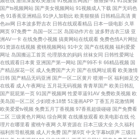
频在线
激情深爱欧美激情
91视频官网国产
狠狠操-91
91我要操
区日韩高清 四虎影院无码 欧美成综合网网站 九九有精品 丁香婷婷综合激 亚
国产ts视频网站
国产美女视频网站
91视频成人下载
国产无码色
色
91香蕉亚洲精品
91伊人加勒比
欧美狠狠插
日韩精品高清
黄
洲无码先锋 人妻久久精品成人 国语在线看免 99视频有精品视 新电影天堂 免
色av网
日本波多野吉衣
日韩在线观看精品
日本一级电影
久草
网页
97免费艹
岛国一区二区
岛国动作片在
波多野吉衣三级
亚
费电影 欧美日韩高清观看 国产日本精品一区二区 91在线免费播放 五月天综
洲AV一卡
在线免费小视频
搞黄网站在线观看
免费色情A片网扯
91资源在线视频
蜜桃视频网站
91中文
国产在线视频
福利爱爱
合网缴 国产伦精品一区二区三 99视频偷窥在线 特黄特色三级在线观看 亚洲
网址
岛国搬运工首页
伦理朋友的妈妈
丝袜女同
日韩性爱网址
在线观看日本黄
亚洲国产第一网站
国产99不卡
66精品视频
国
欧洲国产综合
产精品探花一区
成人免费国产大片
国产在线网址观看
欧美激情
日韩
国产精品无码亚洲
国产一区二区黄片
喷潮一区
福利姬足交
在线看
成人午夜网址
五月花无码视频
青青草国产
欧美日韩乱
国产屁屁第一页
91国产视频网
性爱草逼91AV
免费欧美视频
欧
美岛国一区二区
少妇喷水18禁
51漫画APP
丁香五月花激情网
欧美爱爱tv视频
免费五月丁香视频
97香蕉超级碰碰
国产免费看
二区
三级黄色片网站
综合网黄
在线播放观看
欧美电影在线
伦
理片在哪里看
蜜桃午夜网
久草资源在
日本三级大全
久久福利
福利所导航视频
成人片免费
国产第9页
中文字幕bt原声
三级日