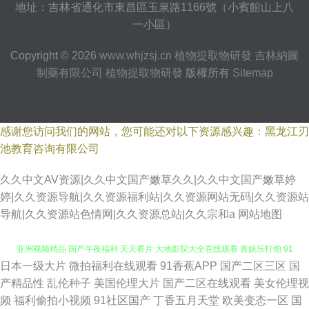
地址：吉林省通化市東昌區玉泉路1166號（小賓館山上八
一小區）
Copyright © 2026
www.whjzsj.cn
植物提取物研發
吉林納圖
制藥有限公司
植物提取物研發
版權所有
Sitemap
感谢您访问我们的网站，您可能还对以下资源感兴趣：黑龙江刃
池教育咨询有限公司
久久中文AV资源|久久中文国产嫩草久久|久久中文国产嫩草婷
婷|久久资源导航|久久资源福利站|久久资源网站无码|久久资源站
导航|久久资源站色情网|久久资源总站|久久宗和a
网站地图
日本一级大片
微拍福利在线观看
91香蕉APP
国产二区三区
国
国产在线观看九色 免费人成视频X8X8入口观看大 91熟女露脸 蜜桃AV天堂
产精品性
乱伦种子
美国伦理大片
国产二区在线观看
美女伦理视
频
福利偷拍小视频
91社区国产
丁香五月天堂
欧美变态一区
国
亚洲视频精品 国产午夜福利 天天看片 大地影院大全在线观看 青娱乐打炮 91