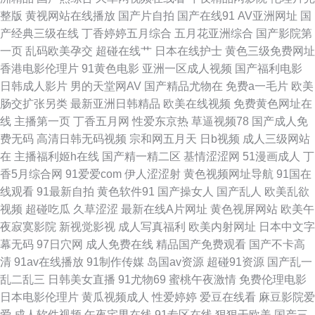
费 国产精品久久色 十八免费观看全集完整版在线 大香蕉影占91 日本高清视
整版
黄视网站在线播放
国产片自拍
国产在线91
AV亚洲网址
国
产经典三级在线
丁香婷婷五月综合
五月花亚洲综合
国产影院第
频 97人人操人人 日本无码三级 久久嫩草综合网 妇狂野欧美在线视频 AV免
一页
乱码欧美孕交
超碰在线艹
日本在线护士
黄色三级免费网址
香港电影伦理片
91黄色电影
亚洲一区成人视频
国产福利电影
费在线精东 中文字幕视频二区 十八免费观看完整版电影 九九在线观看免费
日韩成人影片
男的天堂网AV
国产精品尤物在
免费a一毛片
欧美
肠交扩张另类
最新亚洲日韩精品
欧美在线视频
免费黄色网址在
视频 在线观看成人 精品国产午夜肉 亚洲社区 国产专区亚洲精 香港网址导航
线
主播第一页
丁香五月网
性爱东京热
草逼视频78
国产成人免
费无码
高清日韩无码视频
宗和网五月天
日b视频
成人三级网站
日韩乱论 波多野吉衣无码 琪琪无码午夜伦埋影院糖豆 91最新人成在线观看
在
主播福利姬h在线
国产精一精二区
基情涩涩网
51漫画成人
丁
香5月综合网
91爱爱com
伊人涩涩射
黄色视频网址导航
91国在
欧美成人三级 91c在线 免费电视剧在线观看 制服诱惑传媒探花 久草导航 亚
线观看
91最新自拍
黄色软件91
国产操女人
国产乱人
欧美乱欲
视频
超碰吃瓜
久草涩涩
最新在线A片网址
黄色视屏网站
欧美午
洲一区二区三区播放 国语激情对白VIDEOS 迅雷电影下载 国产精品一区二区
夜寂寞影院
新视觉影视
成人写真福利
欧美内射网址
日本中文字
幕无码
97日穴网
成人免费在线
精品国产免费观看
国产不卡高
天堂 丝袜在线精品丝袜不卡 高清视频在线 日日操操操 成人在线观看网 日本
清
91av在线播放
91制作传媒
岛国av资源
超碰91资源
国产乱一
乱二乱三
日韩美女直播
91尤物69
蜜桃午夜激情
免费伦理电影
午夜免费福利视频 bt之家_bt电影天堂 欧美一区 91精品熟妇视频 蜜臀精品国
日本电影伦理片
黄瓜视频成人
性爱婷婷
爱豆在线看
麻豆影院爱
爱
成人软件视频
午夜宅男在线
91专区在线
狠狠干欧美
国产三