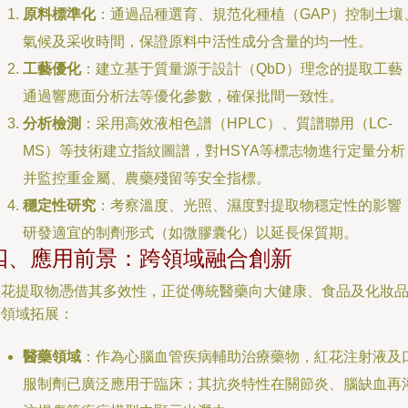
原料標準化
：通過品種選育、規范化種植（GAP）控制土壤
氣候及采收時間，保證原料中活性成分含量的均一性。
工藝優化
：建立基于質量源于設計（QbD）理念的提取工藝
通過響應面分析法等優化參數，確保批間一致性。
分析檢測
：采用高效液相色譜（HPLC）、質譜聯用（LC-
MS）等技術建立指紋圖譜，對HSYA等標志物進行定量分析
并監控重金屬、農藥殘留等安全指標。
穩定性研究
：考察溫度、光照、濕度對提取物穩定性的影響
研發適宜的制劑形式（如微膠囊化）以延長保質期。
四、應用前景：跨領域融合創新
紅花提取物憑借其多效性，正從傳統醫藥向大健康、食品及化妝
等領域拓展：
醫藥領域
：作為心腦血管疾病輔助治療藥物，紅花注射液及
服制劑已廣泛應用于臨床；其抗炎特性在關節炎、腦缺血再